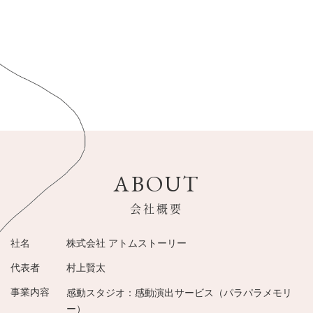
【news every】パラパラ漫画無料プレゼントが紹介
2020.06.01
されました！
ドキュメンタリープラン再開します！
2020.05.26
Detail→
ABOUT
会社概要
社名
株式会社 アトムストーリー
代表者
村上賢太
事業内容
感動スタジオ：感動演出サービス（パラパラメモリ
ー）