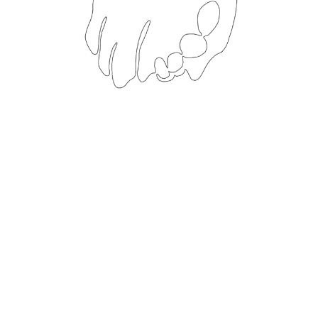
感動スタジオは、昨今の結婚式や記念日のサプライズ演出に欠かせない動画
を「パラパラ漫画ムービー」で制作するサービスです。特に結婚式での新郎
新婦へのサプライズ演出や両親への手紙演出を数多く手掛けており、2013年
に立ち上げて以来、累計750組以上の新郎新婦に結婚式の演出に使用する「パ
ラパラ漫画ムービー」を提供してきました。 最近では、結婚式にとどまら
ず、プロポーズのサプライズ演出や、あらゆる記念日のサプライズ演出にご
利用いただいております。 感動スタジオでは「ストーリープランナー」を中
心に「漫画家」「制作管理スタッフ」「編集スタッフ」が一つのチームとな
り、「パラパラ漫画ムービー」を制作しております。上映前後の演出もご相