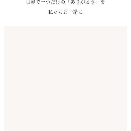
世界で一つだけの「ありがとう」を
私たちと一緒に
Cutomer Voice #01
Cutomer Voice #02
普段から自分の感情をあまり出さない自分
泣いてしまって、きっと手紙は読めないと
が、どれだけ大切に想っているかこれなら
思っていました。でも感謝の気持ちはきち