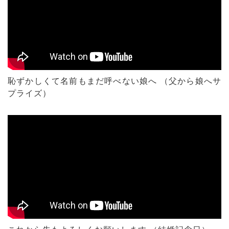
恥ずかしくて名前もまだ呼べない娘へ （父から娘へサ
プライズ）