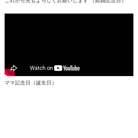
これから先もよろしくお願いします （結婚記念日）
ママ記念日（誕生日）
サプライズする側なのに私も泣いてしま
提案いただいた家族の写真から漫画に切
いつか妻にサプライズを計画するとき