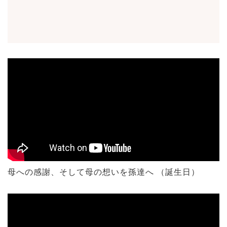
感謝、そして頑張ってきた母の想いを孫たちに届けたい
一心で、世界に一つだけのパラパラメモリーを贈りまし
た。
作品一覧→
母への感謝、そして母の想いを孫達へ （誕生日）