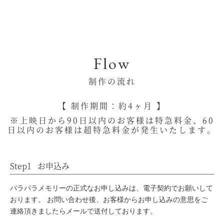
ったくらいです
り替わるシーンが妻はすごく気に入って
は、また感動スタジオさんにぜひお願い
くれました
したいです
大阪府 N様
神奈川県 I様
愛知県 T様
Flow
制作の流れ
【 制作期間：約4ヶ月 】
※上映日から90日以内のお客様は特急料金、60
日以内のお客様は超特急料金が発生いたします。
Step1
お申込み
パラパラメモリーの正式なお申し込みは、電子契約でお願いして
おります。
お問い合わせ後、お客様からお申し込みの意思をご
連絡頂きましたらメールで送付しております。