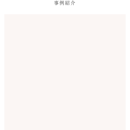
事例紹介
母への感謝、そして頑張ってきた母の想い
を孫たちに届けたい
自宅で開催した母のバースデーパーティー。 内職や節約
をしながら、３人兄弟をたくましく育ててくれた母への