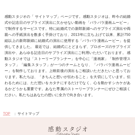
感動スタジオの「 サイトマップ」ページです。感動スタジオは、昨今の結婚
式や記念日のサプライズ演出に欠かせない動画を「パラパラ漫画ムービー」
で制作するサービスです。特に結婚式での新郎新婦へのサプライズ演出や両
親への手紙演出を数多く手掛けており、2013年に立ち上げて以来、累計750
組以上の新郎新婦に結婚式の演出に使用する「パラパラ漫画ムービー」を提
供してきました。 最近では、結婚式にとどまらず、プロポーズのサプライズ
演出や、あらゆる記念日のサプライズ演出にご利用いただいております。 感
動スタジオでは「ストーリープランナー」を中心に「漫画家」「制作管理ス
タッフ」「編集スタッフ」が一つのチームとなり、「パラパラ漫画ムービ
ー」を制作しております。上映前後の演出もご相談いただきたいと思ってお
ります。私たちは、「きちんと想いが伝わること」を大切にしています。伝
わるためには、ただ想いをカタチにするだけでなく、心を動かすシカケがあ
るかどうかも重要です。あなた専属のストーリープランナーにぜひご相談く
ださい。私たちはあなたの想いに全力で向き合います。
TOP
サイトマップ