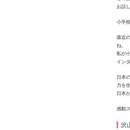
お話
小学
最近の
ね。
私が
イン
日本
力を
日本が
感動
沢