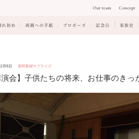
Our team
Concept
馴れ初め
両親への手紙
プロポーズ
記念日
家族史
02月6日
新郎新婦サプライズ
講演会】子供たちの将来、お仕事のきっ